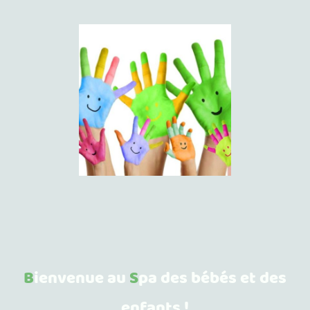
B
ienvenue au
S
pa des bébés et des
enfants !