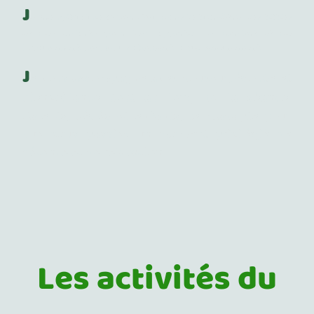
J
e me spécialise aujourd'hui, dans le bien-être des bébés
et des enfants pour leur apporter du confort et de
l'apaisement pour qu'ils abordent la vie sereinement.
J
e vous accompagne avec douceur, écoute et
bienveillance tout au long de la séance.
Parents, bébés et enfants, je m'adapte pour
que vous passiez un moment privilégié de
détente et de relaxation.
Les activités du