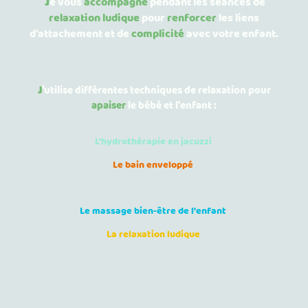
J
e vous
accompagne
pendant les séances de
relaxation ludique
pour
renforcer
les liens
d'attachement et de
complicité
avec votre enfant.
J
'
utilise
différentes
techniques de relaxation
pour
apaiser
le bébé et l'enfant :
L'hydrothérapie en jacuzzi
Le bain enveloppé
L'atelier massage bébé
Le massage bien-être de l'enfant
La relaxation ludique