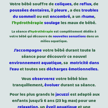
Votre bébé souffre de
coliques
, de
reflux
, de
poussées dentaires
, il
pleure
, a des
troubles
du sommeil
ou est
encombré
, a un
rhume
,
l’hydrothérapie
soulage
les maux de bébé.
La séance d'
hydrothérapie
est complètement dédiée à
votre bébé qui découvre de
nouvelles sensations
dans un
milieu aquatique.
J'accompagne
votre bébé durant toute la
séance pour découvrir ce nouvel
environnement aquatique
, sa
motricité dans
l'eau
et toutes ses
décharges émotionnelles.
Vous
observerez
votre bébé bien
tranquillement,
évoluer
durant sa séance.
Pour les plus grands le
jacuzzi
est adapté aux
enfants jusqu'à 6 ans (23 kg max) pour une
relaxation
, un
éveil aquatique
et une