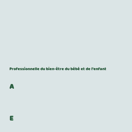
Qui suis-je ?
Professionnelle du bien-être du bébé et de l'enfant
A
près des études en psychologie, du bénévolat durant
plusieurs années auprès des enfants handicapés, j'ai
occupé un poste d'éducatrice auprès des enfants âgés de 6
à 11 ans.
E
n 2020, j'obtiens mon diplôme de Sophrologue après deux
ans de formation.