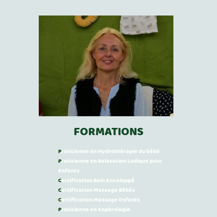
FORMATIONS
P
raticienne en Hydrothérapie du bébé
P
raticienne en Relaxation Ludique pour
Enfants
C
ertification Bain Enveloppé
C
ertification Massage Bébés
C
ertification Massage Enfants
P
raticienne en Sophrologie