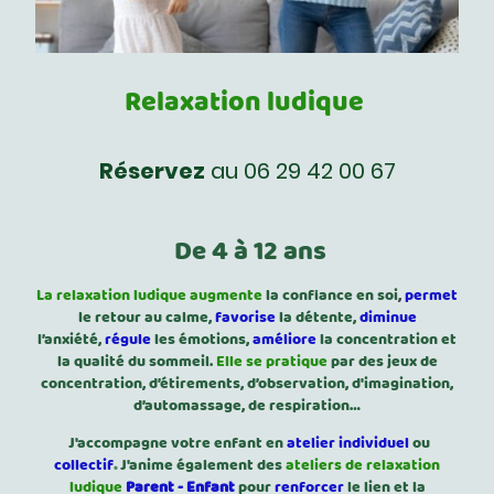
Relaxation ludique
Réservez
au 06 29 42 00 67
De 4 à 12 ans
La relaxation ludique augmente
la confiance en soi
,
permet
le retour au calme,
favorise
la détente,
diminue
l’anxiété,
régule
les émotions,
améliore
la concentration et
la qualité du sommeil.
Elle se pratique
par des jeux de
concentration, d’étirements, d’observation, d'imagination,
d’automassage, de respiration…
J'accompagne votre enfant en
atelier individuel
ou
collectif
.
J'anime également des
ateliers de relaxation
ludique
Parent - Enfant
pour
renforcer
le lien et la