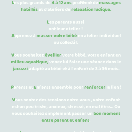
L
es plus grands de
4 à 12 ans
profitent de
massages
habillés
et d'ateliers de
relaxation ludique.
L
es parents aussi
ont leur atelier !
A
pprenez à
masser votre bébé
en atelier individuel
ou collectif.
V
ous souhaitez
éveiller
votre bébé, votre enfant en
milieu aquatique,
venez lui faire une séance dans le
jacuzzi
adapté au bébé et à l'enfant de 3 à 36 mois.
P
arents et
E
nfants ensemble pour
renforcer
le lien !
V
ous sentez des tensions entre vous , votre enfant
est un peu triste, anxieux, stressé, en mal être... Ou
vous souhaitez simplement passer un
bon moment
entre parent et enfant
.