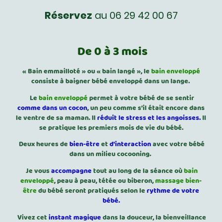
Réservez
au 06 29 42 00 67
De 0 à 3 mois
« Bain emmailloté » ou « bain langé », le
bain enveloppé
consiste à baigner bébé enveloppé dans un lange.
Le
bain enveloppé
permet à votre bébé de
se sentir
comme dans un cocon
, un peu comme s’il était encore dans
le ventre de sa maman. Il
réduit le stress et les angoisses.
Il
se pratique les premiers mois de vie du bébé.
Deux heures de
bien-être
et
d'interaction
avec votre bébé
dans un milieu cocooning.
Je vous
accompagne
tout au long de la séance où
bain
enveloppé
, peau à peau, tétée ou biberon,
massage bien-
être
du bébé seront pratiqués selon le
rythme de votre
bébé.
Vivez cet
instant magique
dans la douceur, la bienveillance